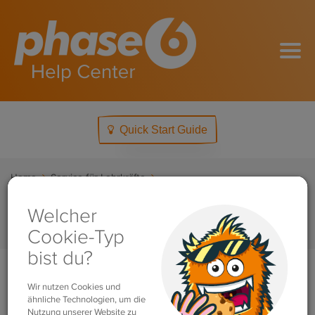
Quick Start Guide
Home
Service für Lehrkräfte
Wie bearbeiten meine Schüler:innen die Vokabeln, die ich aufgebe?
Search
For
Wie bearbeiten meine
Schüler:innen die Vokabeln,