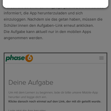
App installiert haben oder eingeloggt sind,
werden sie zu einer Landingpage geleitet, die sie darüber
informiert, die App herunterzuladen und sich
einzuloggen. Nachdem sie das getan haben, müssen die
Schüler:innen den Aufgaben-Link erneut anklicken.
Die Aufgabe kann aktuell nur in den mobilen Apps
angenommen werden.