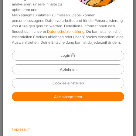
die ich aufgebe?
Im Artikel
Wie gebe ich meinen Schüler:innen Vokabeln zum Lernen
auf?
erklären wir, wie Sie Vokabeln für Ihre Schüler:innen
aufgeben.
Wenn Sie den Aufgaben-Link mit Ihren Schüler:innen
teilen, sehen diese eine Vorschau der verwendeten
Vokabelsammlung und die Anzahl der aufgegebenen
Vokabeln. Beachten Sie, dass diese Vorschau-
Einstellungen
auf den individuellen Geräten deaktiviert sein könnten.
Falls die Schüler:innen den Link öffnen, ohne dass sie die