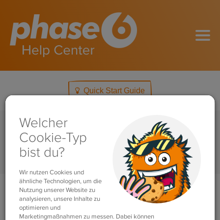
Quick Start Guide
Home
Service für Lehrkräfte
Wie richte ich einen Lehrkraft-Account bei phase6 ein?
Search
For
Wie richte ich einen Lehrkraft-
Account bei phase6 ein?