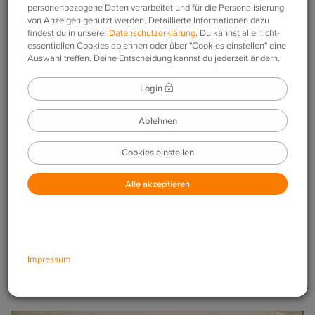
Ein Lehrkraft-Account bei phase6 unterstützt dich dabei,
deinen Unterricht effizient zu gestalten und deine
Schüler:innen gezielt beim Lernen zu begleiten.
Hinweis:
In diesem Artikel wird die Registrierung über die
Website beschrieben. Die Schritte sind identisch,
wenn du die Registrierung über eine App startest.
So registrierst du dich als Lehrkraft
Öffne die Website und gehe zu
„Für Lehrkräfte“
.
Klicke auf
„Jetzt ausprobieren“
.
Klicke anschließend auf
„Jetzt registrieren“
.