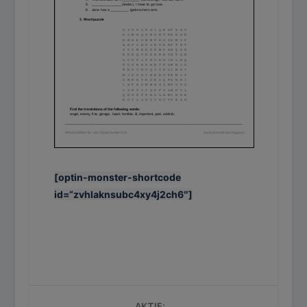
[optin-monster-shortcode
id=“zvhlaknsubc4xy4j2ch6″]
AKTIE: