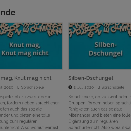
ende
en-Dschungel
Episode 2:
Unterrichtsbesuche – Ich
uli 2020
Sprachspiele
werde beobachtet
spiele, ob zu zweit oder in
15. Oktober 2020
en, fördern neben sprachlichen
Bildungssystem
,
Methodik & Dida
eiten auch das soziale
Work-Life-Balance
ander und bieten eine tolle
zung zum regulären
Der zweite Monat als Referendari
unterricht. Also worauf wartest
einer Berliner Grundschule ist