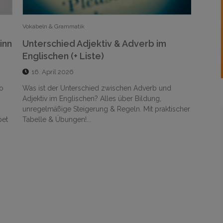
Fakten der Sprache
Lerntip
Schwere Galgenmännchen Wörter:
Voka
Listen für Galgenraten
pha
25. März 2026
31.
Du suchst ein schweres Wort für Galgenmännchen
Vokabe
oder Galgenraten? Hier findest du Profi-Listen mit
Handsc
cher
langen & kniffligen Wörtern sowie Tipps für deine
geben.
Spielrunde....
mit St
digita
STABIL