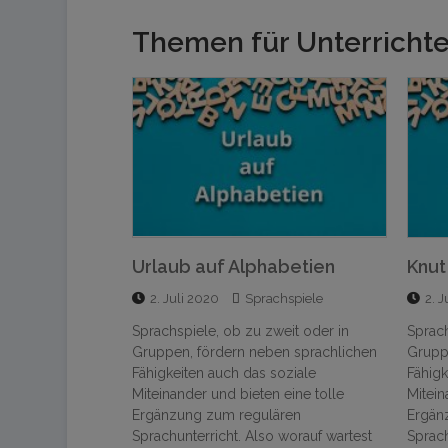
Themen für Unterricht
abetien
Knut mag, Knut mag nicht
Silb
chspiele
2. Juli 2020
Sprachspiele
2. J
weit oder in
Sprachspiele, ob zu zweit oder in
Sprach
en sprachlichen
Gruppen, fördern neben sprachlichen
Grupp
soziale
Fähigkeiten auch das soziale
Fähigk
 eine tolle
Miteinander und bieten eine tolle
Mitein
ären
Ergänzung zum regulären
Ergän
 worauf wartest
Sprachunterricht. Also worauf wartest
Sprach