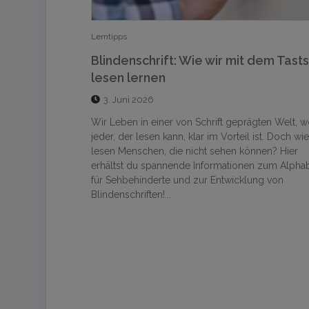
Vokabeln & Grammatik
t dem Tastsinn
Unterschied Adjektiv & Adverb im
Englischen (+ Liste)
16. April 2026
rägten Welt, wo
Was ist der Unterschied zwischen Adverb und
l ist. Doch wie
Adjektiv im Englischen? Alles über Bildung,
önnen? Hier
unregelmäßige Steigerung & Regeln. Mit praktis
en zum Alphabet
Tabelle & Übungen!...
lung von