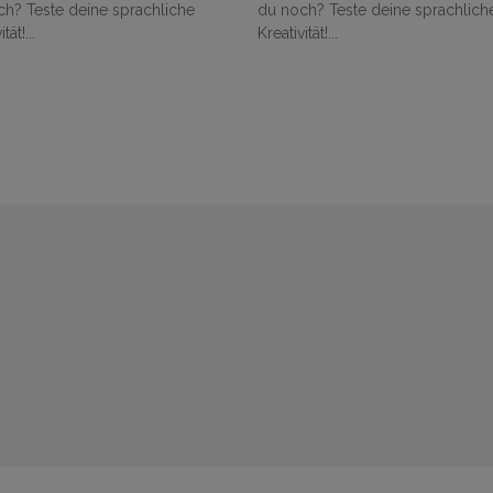
h? Teste deine sprachliche
geschafft. Wie theoretische
tät!...
Unterrichtsentwürfe sich von der
Realität unterscheiden und welc
Erkenntnisse ein Tag im Wald
bereithält, erzähle ich im zweiten
Monatsbericht....