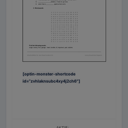
[optin-monster-shortcode
id=“zvhlaknsubc4xy4j2ch6″]
AKTIE: