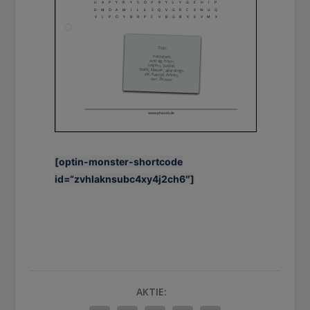
[optin-monster-shortcode
id=“zvhlaknsubc4xy4j2ch6″]
AKTIE: