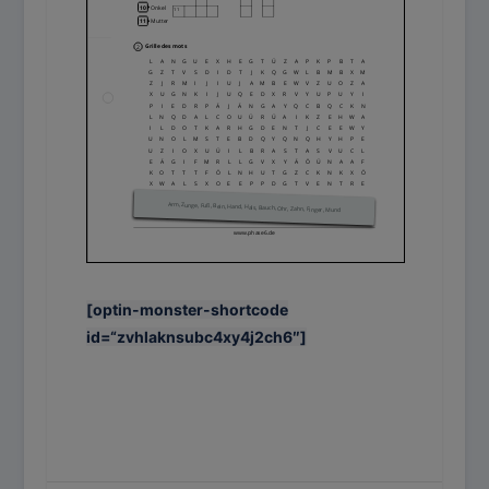
[optin-monster-shortcode
id=“zvhlaknsubc4xy4j2ch6″]