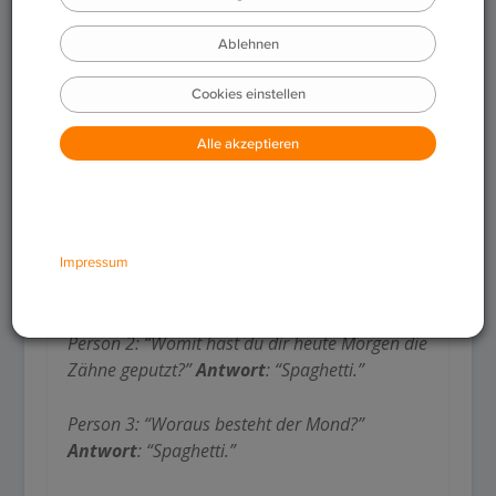
Antworten, die Kreativität verlangen,
sondern die Fragen. Die Antwort ist
nämlich pro Runde immer die gleiche und
soll alle Teilnehmenden zum Lachen
bringen. Nehmen wir, in Anlehnung an den
Titel, als Antwort das Wort “Spaghetti”,
könnte eine Spielrunde in etwa so
aussehen:
Person 1: “Was hast du zum Frühstück
gegessen?”
Antwort
: “Spaghetti.”
Person 2: “Womit hast du dir heute Morgen die
Zähne geputzt?”
Antwort
: “Spaghetti.”
Person 3: “Woraus besteht der Mond?”
Antwort
: “Spaghetti.”