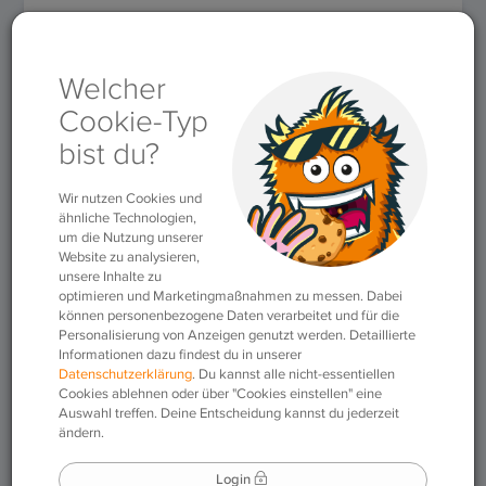
Für Lehrkräfte
»
Themen
»
Methodik & Didaktik
»
Sprachspiele
»
Immer nur Spaghetti
Immer nur Spaghetti
02.07.2020
|
Sprachspiele
Bei diesem Spiel sind es nicht die