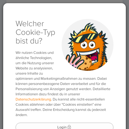
Für Lehrkräfte
»
Themen
»
Methodik & Didaktik
»
Sprachspiele
»
Stadt, Land, Fluss
Stadt, Land, Fluss
02.07.2020
|
Sprachspiele
Dies ist wohl eines der bekanntesten