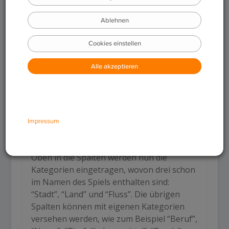
Sprachspiele und wird immer wieder gerne
auf Spieleabenden ausgepackt, da es mit
wenigen Mitteln auskommt. Im Groben
geht es darum, passende Begriffe mit
gleichen Anfangsbuchstaben für
unterschiedliche Kategorien zu finden.
Aber ganz von vorne:
Jedes Gruppenmitglied nimmt sich ein Blatt
Papier und einen Stift zur Hand und
beginnt, eine Tabelle mit etwa fünf oder
sechs Spalten auf das Blatt zu zeichnen.
Oben in die Spalten werden nun die
Kategorien eingetragen, wovon drei schon
im Namen des Spiels enthalten sind:
“Stadt”, “Land” und “Fluss”. Die übrigen
Spalten können mit eigenen Kategorien
versehen werden, wie zum Beispiel “Beruf”,