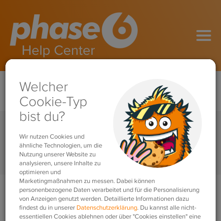
Quick Start Guide
Home
Familienfunktionen
Gekaufte Vokabelsammlung für das 2. Kind erneut kaufen?
Search
For
Gekaufte Vokabelsammlung
für das 2. Kind erneut kaufen?