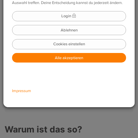
Kurzantwort:
Ja – aktuell muss eine bereits gekaufte
Vokabelsammlung bzw. Lizenz für ein weiteres Kind
erneut erworben werden.
In diesem Artikel
Warum ist das so?
Was kann ich tun?
FAQ
Warum ist das so?