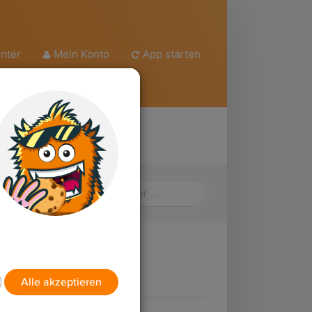
nter
Mein Konto
App starten
ch