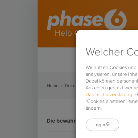
Home
Doku
Die bewährte phase6-Systematik