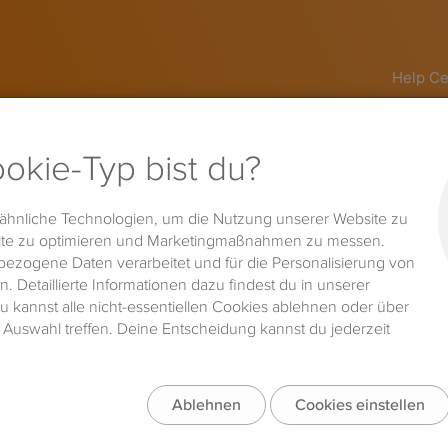
Help Ce
Quick Start Guide
Sear
For