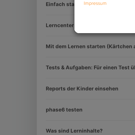
Einfach starten: Registrieren und 
Lerncenter – Details zu den Eleme
Mit dem Lernen starten (Kärtchen a
Tests & Aufgaben: Für einen Test 
Reports der Kinder einsehen
phase6 testen
Was sind Lerninhalte?