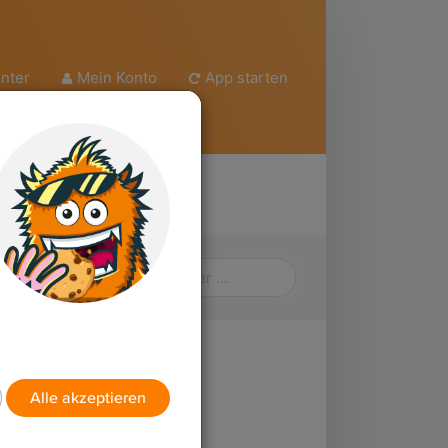
nter
Mein Konto
App starten
ch