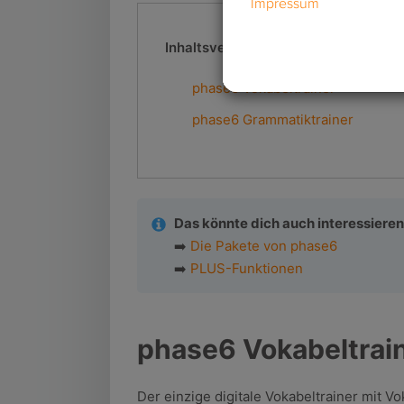
Inhaltsverzeichnis
phase6 Vokabeltrainer
phase6 Grammatiktrainer
Das könnte dich auch interessieren
➡️
Die Pakete von phase6
➡️
PLUS-Funktionen
phase6 Vokabeltrai
Der einzige digitale Vokabeltrainer mit 