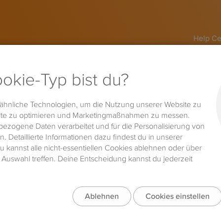
Help Ce
Quick Start Guide
Sear
te: Übersicht
For
Übersicht