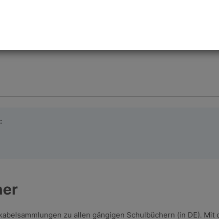
:
ner
Vokabelsammlungen zu allen gängigen Schulbüchern (in DE). Mit 