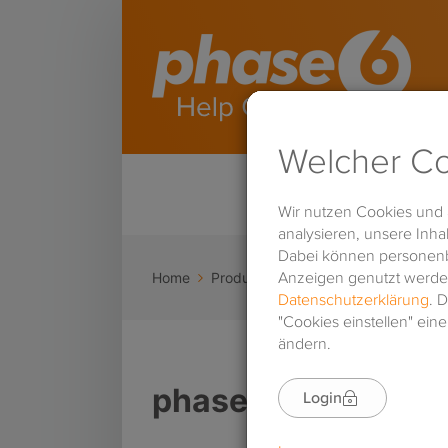
Home
Produkte & Preise
phase6-Produk
phase6-Produkte: 