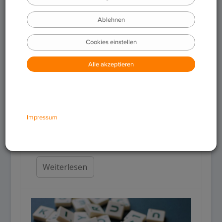
Wie viele Sprachen gibt es
auf der Welt?
Fakten der Sprache
Wie viele Sprachen gibt es aktuell
weltweit? Erfahre alles über die ca. 7.100
Sprachen, die meistgesprochenen
Weltsprachen und spannende Fakten bei
Weiterlesen