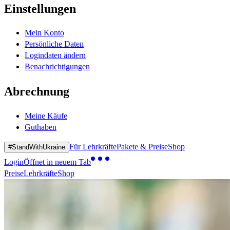
Einstellungen
Mein Konto
Persönliche Daten
Logindaten ändern
Benachrichtigungen
Abrechnung
Meine Käufe
Guthaben
Für Lehrkräfte
Pakete & Preise
Shop
#StandWithUkraine
Login
Öffnet in neuem Tab
Preise
Lehrkräfte
Shop