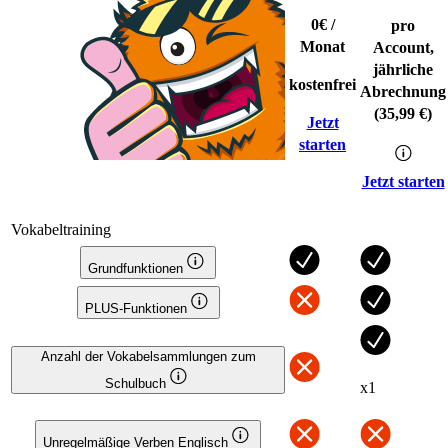
0€
/
pro
Monat
Account,
jährliche
kostenfrei
Abrechnung
(35,99 €)
Jetzt
starten
Jetzt starten
Vokabeltraining
Grundfunktionen
PLUS-Funktionen
Anzahl der Vokabelsammlungen zum
Schulbuch
x1
Unregelmäßige Verben Englisch