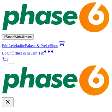
#StandWithUkraine
Für Lehrkräfte
Pakete & Preise
Shop
Login
Öffnet in neuem Tab