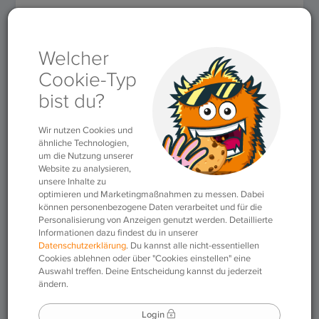
Für Lehrkräfte
»
Themen
»
Methodik & Didaktik
»
Sprachspiele
»
Wort-Domino
Wort-Domino
02.07.2020
|
Sprachspiele
Dass sich im Deutschen so viele Komposita