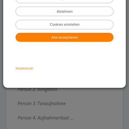
bilden lassen, macht sich dieses Spiel zu
nutze: Die erste Person in der Runde nennt
ein Kompositum aus zusammengesetzten
Nomen (z.B. Türklingel = Tür + Klingel). Die
nächste Person nimmt nun – wie beim
Domino – das hintere Nomen (“Klingel”)
und muss daraus ein neues Kompositum
bilden, welches wiederum die dritte Person
in der Runde weiterentwickelt. Ein Beispiel:
Person 1: Türklingel
Person 2: Klingelton
Person 3: Tonaufnahme
Person 4: Aufnahmeritual …