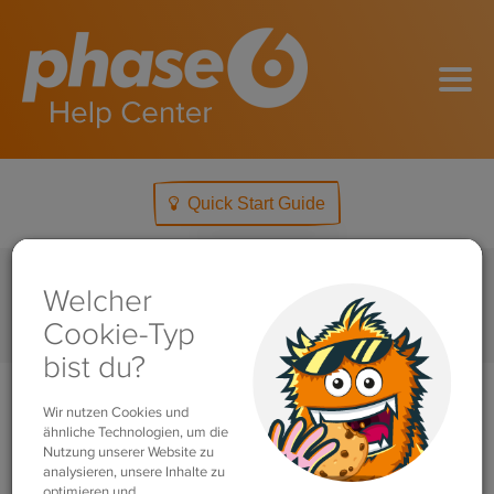
Quick Start Guide
Home
Einführung
Mein Lerncenter – Übersicht
Search
For
Mein Lerncenter – Übersicht
Damit du dich in unseren Apps zurecht findest, benutzen
wir verschiedene Zeichen und Symbole. Hier findest du