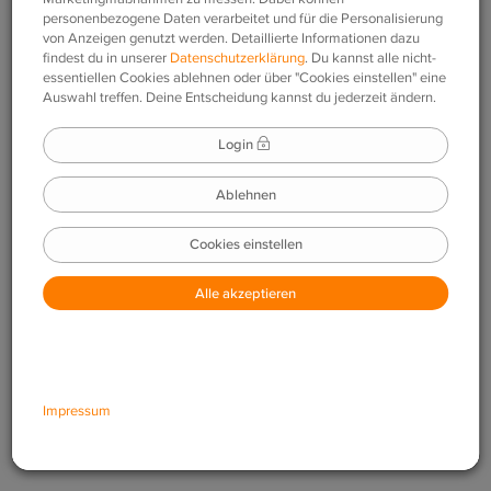
Mobile-App
– Für Tablet & Smartphone mit Android
oder iOS.
Web-App
– Zum Lernen auf jedem internetfähigen
Computer.
Der Funktionsumfang beider Apps variiert je nachdem, ob
du die phase6 PLUS-Funktionen verwendest oder nicht.
Web-App
Mobile-App
Lerne auf einem beliebigen internetfähigen Computer. Du
musst nichts installieren und hast von überall aus Zugriff
auf dein Lerncenter – zu Hause, in der Schule oder bei
Freunden.