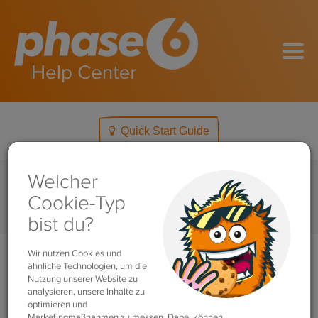
Quick Start Guide
Home
Produkte & Preise
Die Apps: Web-App & Mobile-App
Search
For
Die Apps: Web-App & Mobile-
App
Mit phase6 lernst du über eine unserer Apps.