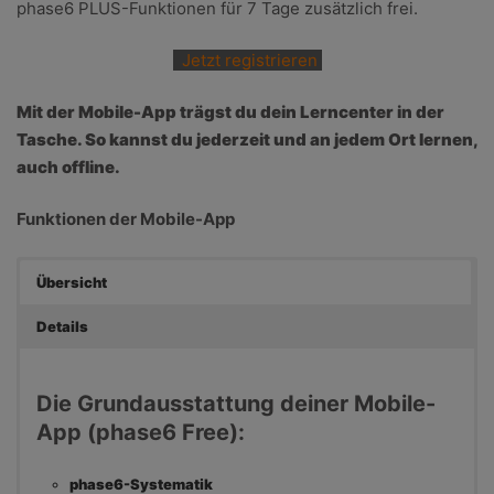
phase6-Systematik
phase6 PLUS-Funktionen für 7 Tage zusätzlich frei.
Mit phase6 lernst du systematisch. Durch
Wiederholungen in größer werdenden Abständen
Jetzt registrieren
wird dein Wissen gefestigt – bis es in deinem
Mit der Mobile-App trägst du dein Lerncenter in der
Langzeitgedächtnis verankert ist.
Tasche. So kannst du jederzeit und an jedem Ort lernen,
Flexibles Abfragelimit
auch offline.
Die Zahl der Kärtchen, die in einer Übung abgefragt
Funktionen der Mobile-App
werden, ist auf 100 limitiert. Du kannst das Limit
anpassen. Möglich sind Werte zwischen 10 und 200
Abfragen je Lerninhalt.
Übersicht
Details
Familienfunktionen
Programmeinstellungen für die Kinder vornehmen,
Reports einsehen (Kinder benötigen die phase6
Die Grundausstattung deiner Mobile-
PLUS-Funktionen), Produkte kaufen und übertragen,
App (phase6 Free):
phase6 Silber, phase6 Gold und phase6 Platin
günstiger erwerben.
phase6-Systematik