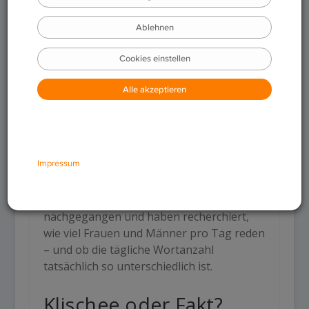
Frauen reden mehr als Männer. Ist das
wirklich so? Wir sind dieser immer noch
heiß diskutierten Frage einmal
nachgegangen und haben recherchiert,
wie viel Frauen und Männer pro Tag reden
– und ob die tägliche Wortanzahl
tatsächlich so unterschiedlich ist.
Klischee oder Fakt?