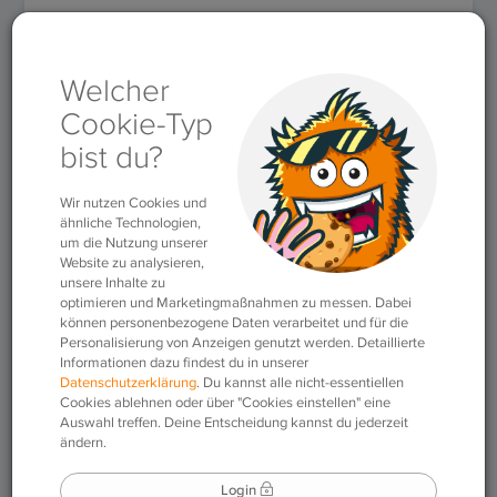
Rubriken
»
Fakten der Sprache
»
Ein Mann, ein Wort – eine
Frau, ein Wörterbuch.
Ein Mann, ein Wort –
eine Frau, ein
Wörterbuch.
27.04.2016
|
Fakten der Sprache