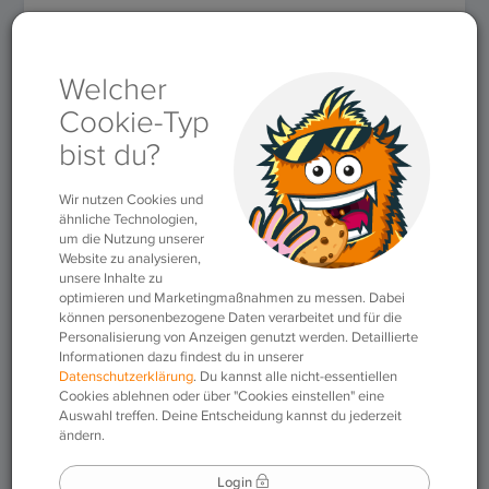
Rubriken
»
Vokabeln & Grammatik
»
Plural im Englischen
richtig bilden: Ausnahmen, Beispiele & Übungen
Plural im Englischen
richtig bilden:
Ausnahmen, Beispiele
& Übungen
17.09.2025
|
Vokabeln & Grammatik