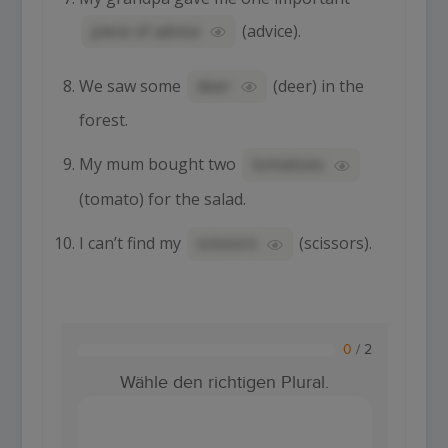
piece of advice
(
advice
).
We saw some
deer
(
deer
) in the
forest.
My mum bought two
tomatoes
(
tomato
) for the salad.
I can’t find my
scissors
(
scissors
).