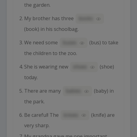
the garden.
My brother has three
books
(
book
) in his schoolbag.
We need some
buses
(
bus
) to take
the children to the zoo.
She is wearing new
shoes
(
shoe
)
today.
There are many
babies
(
baby
) in
the park.
Be careful! The
knives
(
knife
) are
very sharp.
My grandpa gave me one important