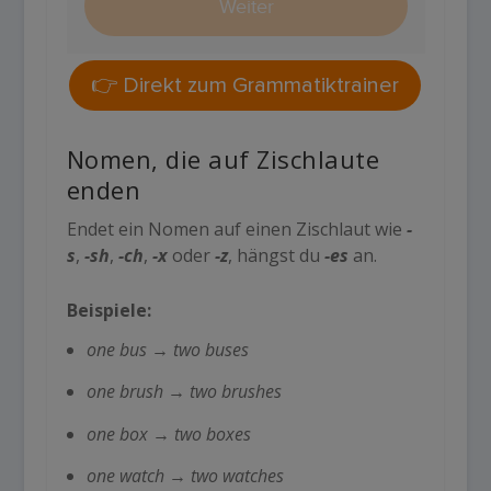
👉 Direkt zum Grammatiktrainer
Nomen, die auf Zischlaute
enden
Endet ein Nomen auf einen Zischlaut wie
-
s
,
-sh
,
-ch
,
-x
oder
-z
, hängst du
-es
an.
Beispiele:
one bus
→
two buses
one brush
→
two brushes
one box
→
two boxes
one watch
→
two watches