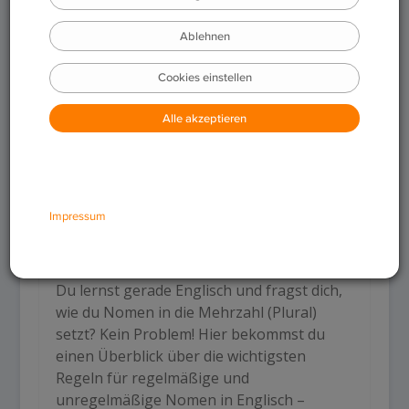
Du lernst gerade Englisch und fragst dich,
wie du Nomen in die Mehrzahl (Plural)
setzt? Kein Problem! Hier bekommst du
einen Überblick über die wichtigsten
Regeln für regelmäßige und
unregelmäßige Nomen in Englisch
–