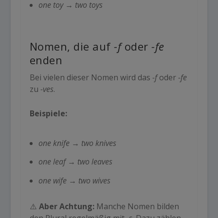
one toy
→
two toys
Nomen, die auf
-f
oder
-fe
enden
Bei vielen dieser Nomen wird das
-f
oder
-fe
zu
-ves
.
Beispiele:
one knife
→
two knives
one leaf
→
two leaves
one wife
→
two wives
⚠️
Aber Achtung:
Manche Nomen bilden
den Plural regelmäßig mit
-s
. Dazu zählen