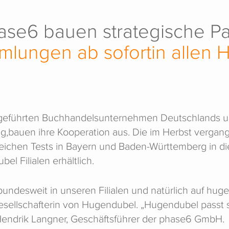
e6 bauen strategische Par
mlungen ab sofortin allen 
rgeführten Buchhandelsunternehmen Deutschlands u
ing,bauen ihre Kooperation aus. Die im Herbst vergan
reichen Tests in Bayern und Baden-Württemberg in di
l Filialen erhältlich.
 bundesweit in unseren Filialen und natürlich auf hu
ellschafterin von Hugendubel. „Hugendubel passt so
o Hendrik Langner, Geschäftsführer der phase6 GmbH.