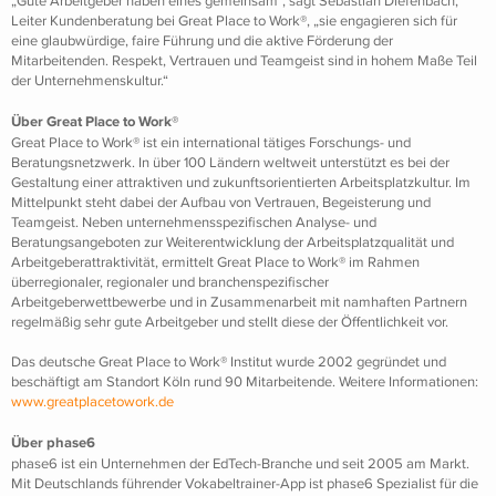
Leiter Kundenberatung bei Great Place to Work®, „sie engagieren sich für
eine glaubwürdige, faire Führung und die aktive Förderung der
Mitarbeitenden. Respekt, Vertrauen und Teamgeist sind in hohem Maße Teil
der Unternehmenskultur.“
Über Great Place to Work®
Great Place to Work® ist ein international tätiges Forschungs- und
Beratungsnetzwerk. In über 100 Ländern weltweit unterstützt es bei der
Gestaltung einer attraktiven und zukunftsorientierten Arbeitsplatzkultur. Im
Mittelpunkt steht dabei der Aufbau von Vertrauen, Begeisterung und
Teamgeist. Neben unternehmensspezifischen Analyse- und
Beratungsangeboten zur Weiterentwicklung der Arbeitsplatzqualität und
Arbeitgeberattraktivität, ermittelt Great Place to Work® im Rahmen
überregionaler, regionaler und branchenspezifischer
Arbeitgeberwettbewerbe und in Zusammenarbeit mit namhaften Partnern
regelmäßig sehr gute Arbeitgeber und stellt diese der Öffentlichkeit vor.
Das deutsche Great Place to Work® Institut wurde 2002 gegründet und
beschäftigt am Standort Köln rund 90 Mitarbeitende. Weitere Informationen:
www.greatplacetowork.de
Über phase6
phase6 ist ein Unternehmen der EdTech-Branche und seit 2005 am Markt.
Mit Deutschlands führender Vokabeltrainer-App ist phase6 Spezialist für die