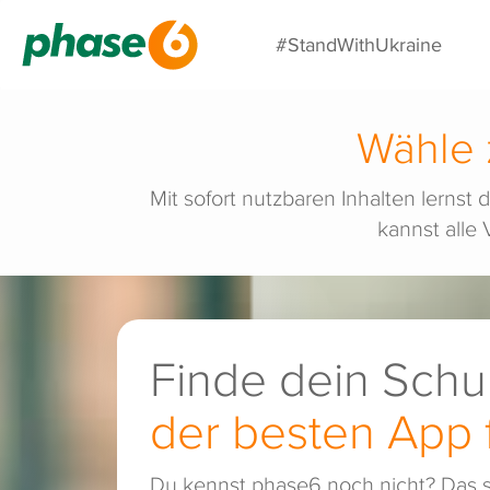
#StandWithUkraine
Wähle 
Mit sofort nutzbaren Inhalten lern
kannst alle
Finde dein Schu
der besten App 
Du kennst phase6 noch nicht?
Das s