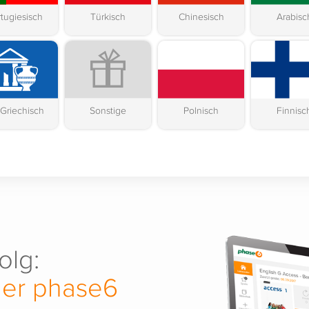
tugiesisch
Türkisch
Chinesisch
Arabisc
-Griechisch
Sonstige
Polnisch
Finnisc
olg:
ner phase6