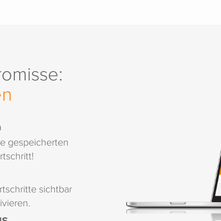
omisse:
en
n
e gespeicherten
schritt!
rtschritte sichtbar
vieren.
NS