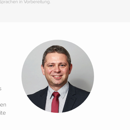
 Sprachen in Vorbereitung.
s
ten
ite