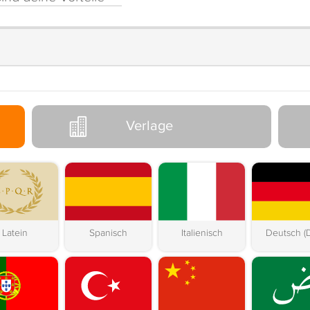
Verlage
Latein
Spanisch
Italienisch
Deutsch (