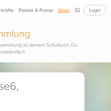
rkräfte
Pakete & Preise
Shop
Login
ammlung
belsammlung zu deinem Schulbuch. Du
verbindlich.
se6,