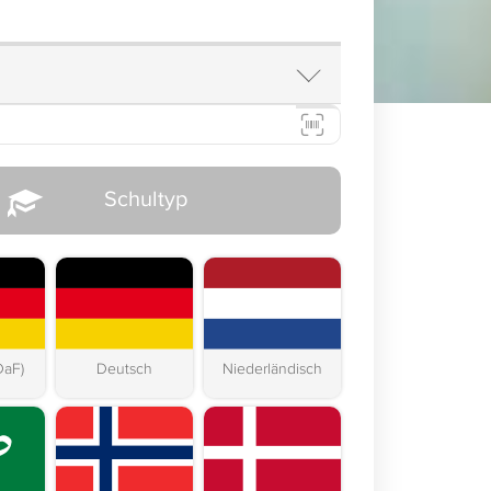
Schultyp
DaF)
Deutsch
Niederländisch