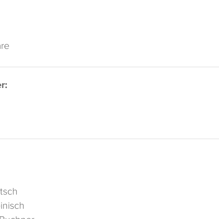
re
r:
tsch
inisch
.Buchner