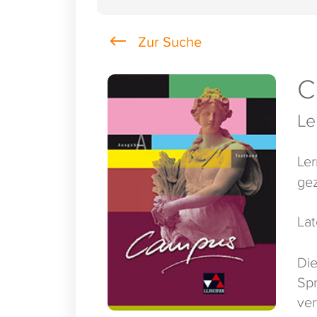
C
Le
Ler
gez
Lat
Die
Spr
ve