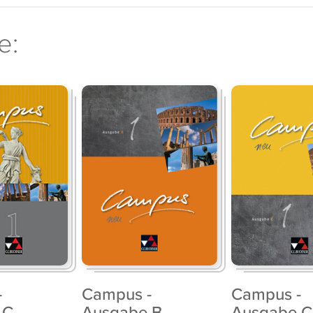
e:
-
Campus -
Campus -
 C
Ausgabe B
Ausgabe C