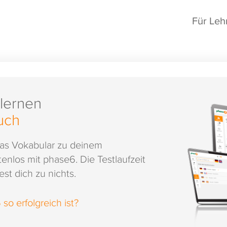
Für Leh
 lernen
uch
das Vokabular zu deinem
enlos mit phase6. Die Testlaufzeit
st dich zu nichts.
o erfolgreich ist?