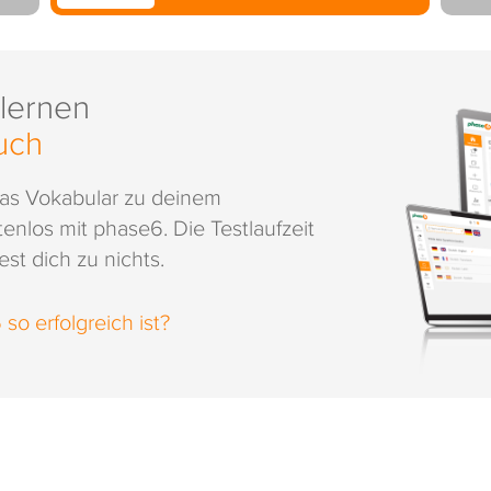
 lernen
uch
das Vokabular zu deinem
enlos mit phase6. Die Testlaufzeit
st dich zu nichts.
o erfolgreich ist?