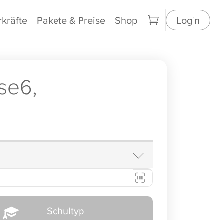
rkräfte
Pakete & Preise
Shop
Login
se6,
Schultyp