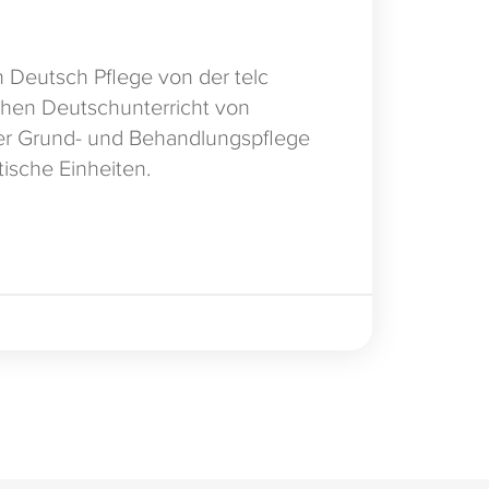
 Deutsch Pflege von der telc
chen Deutschunterricht von
der Grund- und Behandlungspflege
tische Einheiten.
es Lehrwerks erweitert um ein
Prüfungsvorbereitung für
ten Deutsch Pflege from telc
asic nursing care and treatment
its.