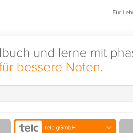
Für Leh
lbuch und lerne mit pha
für bessere Noten.
telc gGmbH