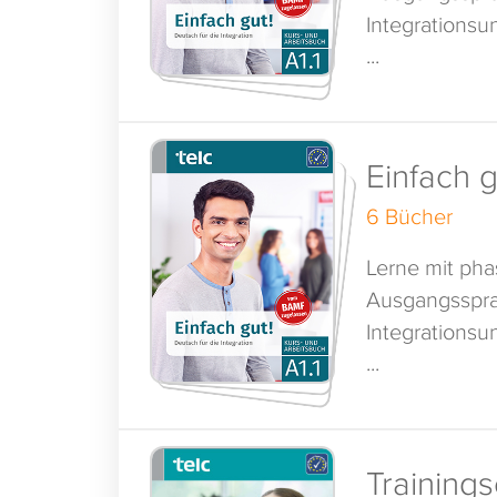
Integrationsun
...
Einfach g
6 Bücher
Lerne mit ph
Ausgangsspra
Integrationsun
...
Training