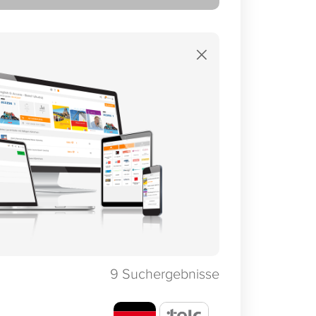
×
9
Suchergebnisse