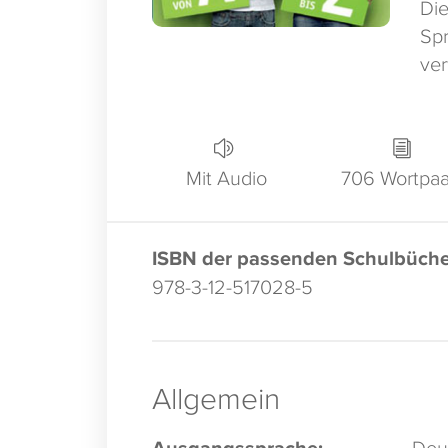
Die
Spr
ve
Mit Audio
706 Wortpa
ISBN der passenden Schulbüche
978-3-12-517028-5
Allgemein
Ausgangssprache:
Deu