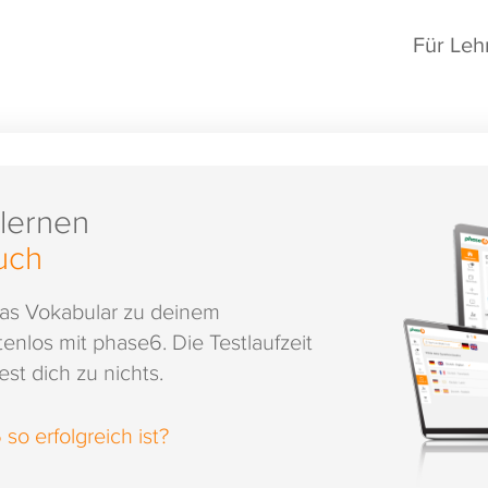
Für Leh
 lernen
uch
das Vokabular zu deinem
enlos mit phase6. Die Testlaufzeit
st dich zu nichts.
o erfolgreich ist?