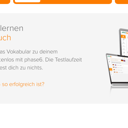
 lernen
uch
das Vokabular zu deinem
enlos mit phase6. Die Testlaufzeit
st dich zu nichts.
o erfolgreich ist?