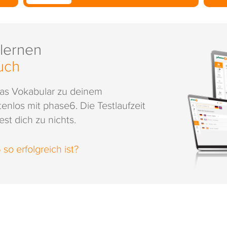
 lernen
uch
das Vokabular zu deinem
enlos mit phase6. Die Testlaufzeit
st dich zu nichts.
o erfolgreich ist?