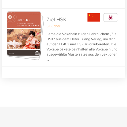
...
und Deutsch-Chinesisch möglich. Alle
Vokabeln sind vertont und werden zusätzlich
in Pinyin dargestellt. So wird neben dem
Erlernen der Bedeutung auch das Lesen und
Ziel HSK
Sprechen der chinesischen Worte unterstützt.
3 Bücher
Lerne die Vokabeln zu den Lehrbüchern „Ziel
HSK“ aus dem Hefei Huang Verlag, um dich
auf den HSK 3 und HSK 4 vorzubereiten. Die
Vokabelpakete beinhalten alle Vokabeln und
ausgewählte Mustersätze aus den Lektionen
...
der Lehrbücher. Alle Vokabeln und
Mustersätze sind vertont. Die Pakete
umfassen beide Abfragerichtungen
Chinesisch-Deutsch und Deutsch-
Chinesisch.