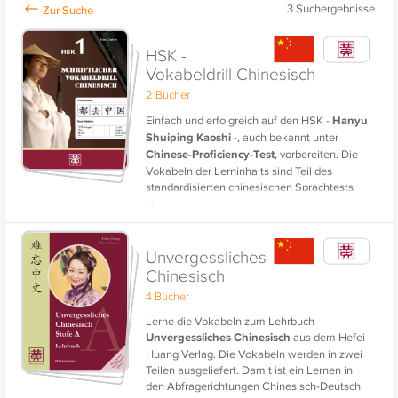
3
Suchergebnisse
HSK -
Vokabeldrill Chinesisch
2 Bücher
Einfach und erfolgreich auf den HSK -
Hanyu
Shuiping Kaoshi
-, auch bekannt unter
Chinese-Proficiency-Test
, vorbereiten. Die
Vokabeln der Lerninhalts sind Teil des
standardisierten chinesischen Sprachtests
...
für Chinesisch als Fremdsprache, die der
Prüfung und dem Nachweis der chinesischen
Sprachfähigkeit dienen. Das HSK-Zertifikat
ist weltweit und in China staatlich anerkannt
Unvergessliches
und dient als Nachweis des geprüften
Chinesisch
Chinesisch-Niveaus. Es ist damit auch ein
4 Bücher
wichtiges Zeugnis, um in China zu studieren
und zu arbeiten.
Lerne die Vokabeln zum Lehrbuch
Unvergessliches Chinesisch
aus dem Hefei
Huang Verlag. Die Vokabeln werden in zwei
Teilen ausgeliefert. Damit ist ein Lernen in
den Abfragerichtungen Chinesisch-Deutsch