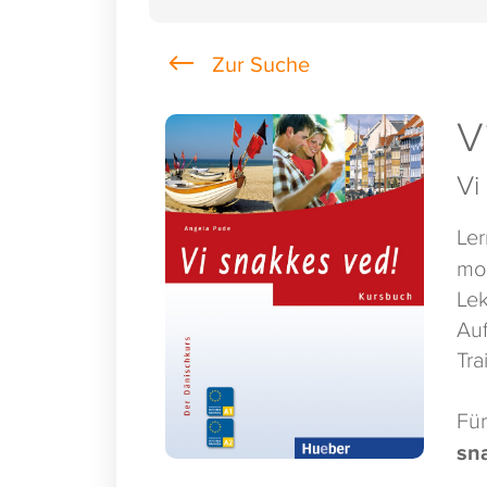
V
Vi
Ler
mod
Lek
Auf
Tra
Für
sn