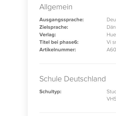
Allgemein
Ausgangssprache:
Deu
Zielsprache:
Dän
Verlag:
Hue
Titel bei phase6:
Vi s
Artikelnummer:
A6
Schule Deutschland
Schultyp:
Stu
VH