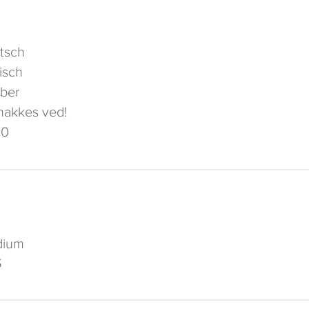
tsch
isch
ber
nakkes ved!
00
dium
S