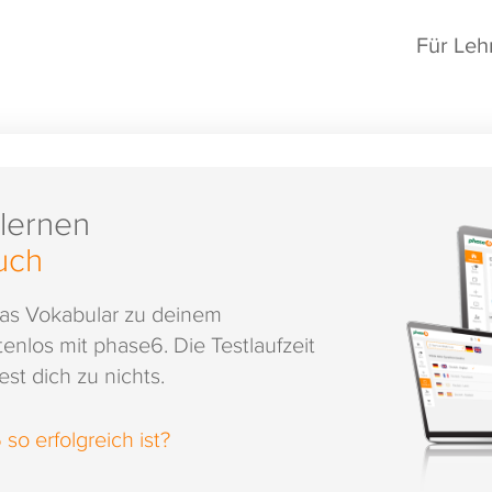
Für Leh
 lernen
uch
das Vokabular zu deinem
enlos mit phase6. Die Testlaufzeit
st dich zu nichts.
o erfolgreich ist?