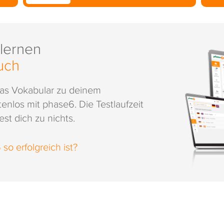
 lernen
uch
das Vokabular zu deinem
enlos mit phase6. Die Testlaufzeit
st dich zu nichts.
o erfolgreich ist?