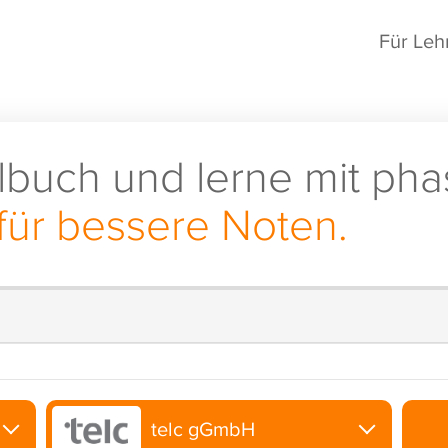
Für Leh
lbuch und lerne mit pha
für bessere Noten.
telc gGmbH