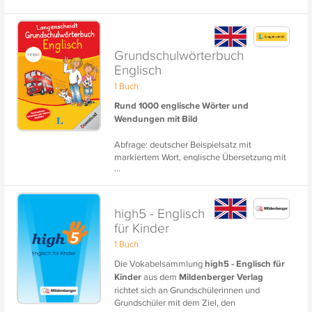
Wortschatz ganz einfach.
Die praktische Vertonung aller Vokabeln
stärkt das Einüben der Aussprache.
Grundschulwörterbuch
Englisch
1 Buch
Rund 1000 englische Wörter und
Wendungen mit Bild
Abfrage: deutscher Beispielsatz mit
markiertem Wort, englische Übersetzung mit
...
Lücke zum Eintragen des Wortes.
high5 - Englisch
für Kinder
1 Buch
Die Vokabelsammlung
high5 - Englisch für
Kinder
aus dem
Mildenberger Verlag
richtet sich an Grundschülerinnen und
Grundschüler mit dem Ziel, den