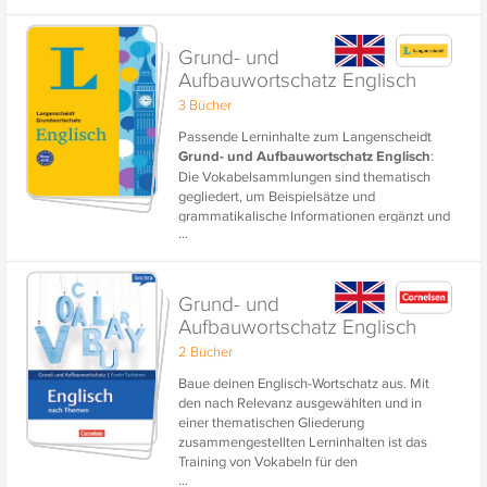
Beispielsätze stammen aus Zeitungsartikeln
aus britischen und amerikanischen Quellen,
Grund- und
die den Sprachzeitungen
World and Press
Aufbauwortschatz Englisch
entnommen sind. Sie entsprechen dem
Sprachniveau der Abiturprüfungen
und
3 Bücher
sind authentische Textteile, die dir in der
Prüfung begegnen werden. So bereitest du
Passende Lerninhalte zum Langenscheidt
dich zusätzlich inhaltlich und im Textniveau
Grund- und Aufbauwortschatz Englisch
:
passend auf deine Prüfung vor.
Die Vokabelsammlungen sind thematisch
gegliedert, um Beispielsätze und
grammatikalische Informationen ergänzt und
...
komplett muttersprachlich vertont. Ob für die
Schule, den Beruf oder den nächsten Urlaub -
mit diesen Lerninhalten baust du deinen
Wortschatz eigenständig und gezielt auf.
Grund- und
Aufbauwortschatz Englisch
2 Bücher
Baue deinen Englisch-Wortschatz aus. Mit
den nach Relevanz ausgewählten und in
einer thematischen Gliederung
zusammengestellten Lerninhalten ist das
Training von Vokabeln für den
...
Grundwortschatz und den Erweiterten