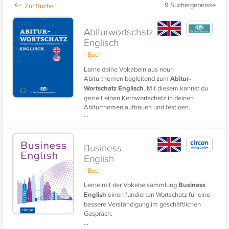
9
Suchergebnisse
Abiturwortschatz
Englisch
1 Buch
Lerne deine Vokabeln aus neun
Abiturthemen begleitend zum
Abitur-
Wortschatz Englisch
. Mit diesem kannst du
gezielt einen Kernwortschatz in deinen
Abiturthemen aufbauen und festigen.
...
Der Lerninhalt enthält die
prüfungsrelevanten Vokabeln mit
Beispielsätzen im Sprachniveau B1-C2 nach
Business
dem Europäischen Referenzrahmen.
English
Außerdem sind die Vokabeln und die
1 Buch
Beispielsätze hochwertig vertont.
Lerne mit der Vokabelsammlung
Business
Speziell aufbereitet für phase6 vom
English
einen fundierten Wortschatz für eine
Herausgeber der Sprachzeitung.
bessere Verständigung im geschäftlichen
Gespräch.
Profitiere von Beispielsätzen, die dir das das
...
Lernen im Kontext erleichtern. Viele