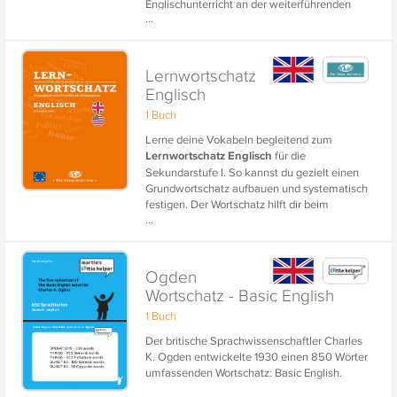
Englischunterricht an der weiterführenden
...
Schule (Sekundarstufe I) - Gymnasium und
Oberschule - gezielt vorzubereiten.
Die Sammlung umfasst ca. 1.200 Vokabeln
Lernwortschatz
und Ausdrücke. Die altersgerechte
Englisch
Aufbereitung mit ansprechenden Bildern,
1 Buch
hilfreichen Vertonungen und
leistungsgerechten Beispielsätzen
Lerne deine Vokabeln begleitend zum
ermöglicht ein multisensorisches Lernen und
Lernwortschatz Englisch
für die
ein ebenso abwechslungsreiches wie
Sekundarstufe I. So kannst du gezielt einen
erfolgreiches Training des Vokabulars.
Grundwortschatz aufbauen und systematisch
festigen. Der Wortschatz hilft dir beim
...
gezielten Wiederholen der Vokabeln und bei
der Vorbereitung auf den Mittleren
Schulabschluss.
Ogden
Der Lerninhalt enthält die
Wortschatz - Basic English
prüfungsrelevanten Vokabeln mit
1 Buch
Beispielsätzen im Sprachniveau A2-B1 nach
dem Europäischen Referenzrahmen.
Der britische Sprachwissenschaftler Charles
Außerdem sind die Vokabeln und die
K. Ogden entwickelte 1930 einen 850 Wörter
Beispielsätze hochwertig vertont.
umfassenden Wortschatz: Basic English.
Speziell aufbereitet für phase6 vom