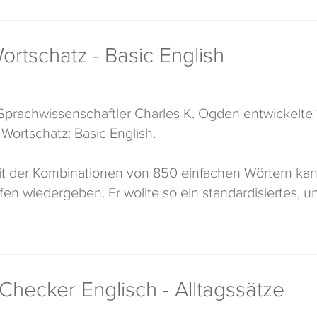
rtschatz - Basic English
 Sprachwissenschaftler Charles K. Ogden entwickelt
ortschatz: Basic English.
Mit der Kombinationen von 850 einfachen Wörtern k
en wiedergeben. Er wollte so ein standardisiertes, uni
e Kommunikation als zweite Fremdsprache erschaffen.
ndete er ein Institut zur Verbreitung des Basic Engli
eltkrieg nicht weitergeführt.
Checker Englisch - Alltagssätze
per Verlag hat die Inhalte aufbereitet und stellt dies
it mit phase6 zur Verfügung.