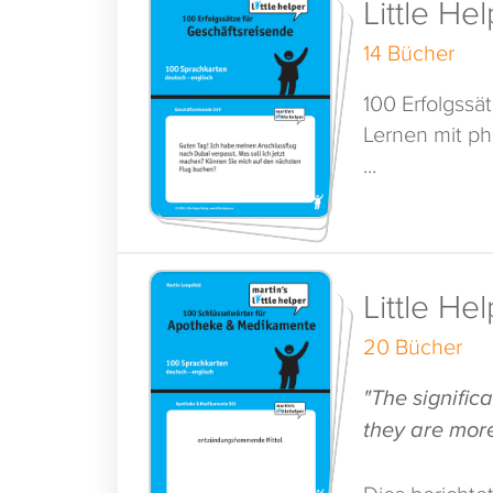
Little He
14 Bücher
100 Erfolgssä
Lernen mit pha
...
Little He
20 Bücher
"The signific
they are more
Dies berichte