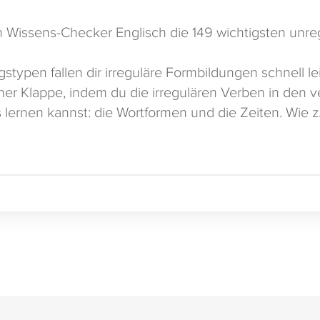
 Wissens-Checker Englisch die 149 wichtigsten unr
gstypen fallen dir irreguläre Formbildungen schnell l
iner Klappe, indem du die irregulären Verben in den 
lernen kannst: die Wortformen und die Zeiten. Wie z.B.
Frei nah dem Motto:
Kill two birds with one stone!
A
ndung bei phase6.