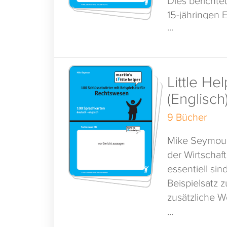
15-jähringen 
...
Dazu gehört a
wichtigen Wör
sind die Wört
Little He
(Englisch
Wir wünschen 
9 Bücher
Ihr Little Hel
Mike Seymour 
der Wirtschaf
essentiell si
Beispielsatz 
zusätzliche W
Lernen. Ihr Li
...