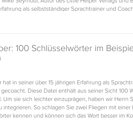
Erfahrung als selbstständiger Sprachtrainer und Coach
uch ein gewisser Wortschatz über bestimmte Bereiche.
tern aus der Welt der Berufe auf, die wir für Sie zu
er auch außerhalb von Geschäftsterminen sehr gut ei
lper: 100 Schlüsselwörter im Beispie
)
Ihnen viel Spaß beim Lernen.
per Verlag und
phase-6
.
hat in seiner über 15 jährigen Erfahrung als Sprachtra
t gecoacht. Diese Datei enthält aus seiner Sicht 100 
nd. Um sie sich leichter einzuprägen, haben wir Herrn
zu integrieren. So schlagen Sie zwei Fliegen mit einer
örter kennen und können sich das Wort besser im Ko
ttle Helper Verlag und phase-6.