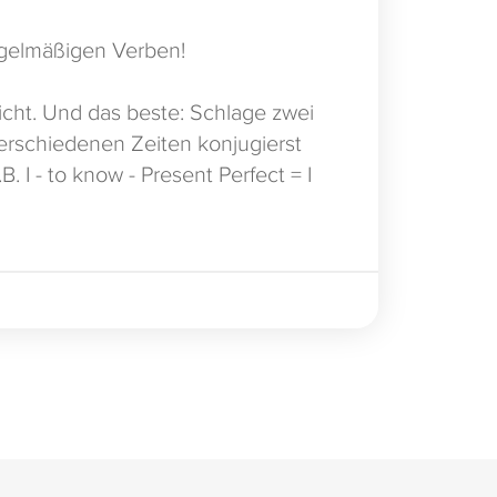
egelmäßigen Verben!
eicht. Und das beste: Schlage zwei
verschiedenen Zeiten konjugierst
 I - to know - Present Perfect = I
ufbereitet vom Little Helper Verlag