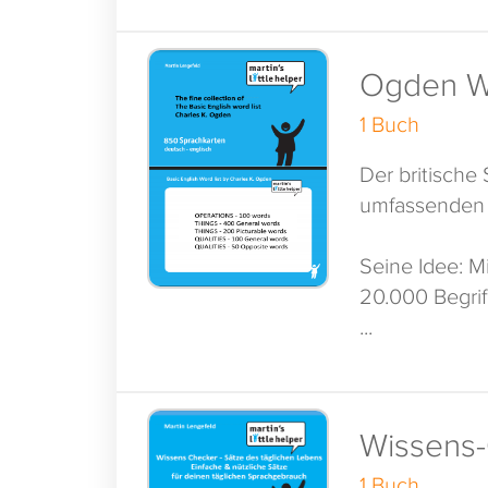
Ogden Wo
1 Buch
Der britische
umfassenden W
Seine Idee: 
20.000 Begriff
international
...
Roosevelt grü
dem Zweiten W
Wissens-
Der Little Hel
Zusammenarbe
1 Buch