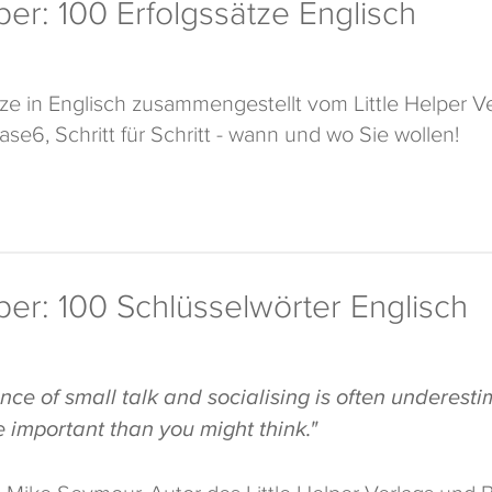
lper: 100 Erfolgssätze Englisch
tze in Englisch zusammengestellt vom Little Helper Ve
se6, Schritt für Schritt - wann und wo Sie wollen!
lper: 100 Schlüsselwörter Englisch
ance of small talk and socialising is often underest
 important than you might think."
t Mike Seymour, Autor des Little Helper Verlags und 