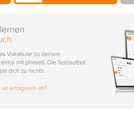
 lernen
uch
das Vokabular zu deinem
enlos mit phase6. Die Testlaufzeit
st dich zu nichts.
o erfolgreich ist?