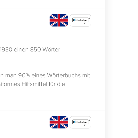
e 1930 einen 850 Wörter
ann man 90% eines Wörterbuchs mit
formes Hilfsmittel für die
 Unterstützt von Churchill und
sh. Diese Aktivitäten wurden nach
es kompakte Wissen in