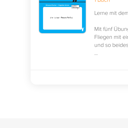
Lerne mit dem
Mit fünf Übun
Fliegen mit e
und so beides 
have known. 
...
für die Verwe