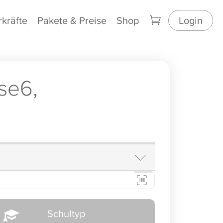
rkräfte
Pakete & Preise
Shop
Login
se6,
Schultyp