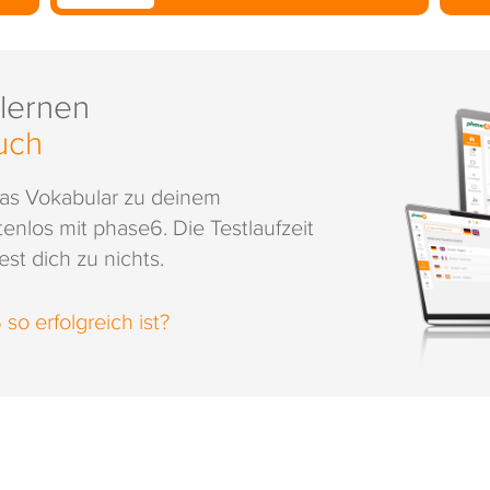
 lernen
uch
das Vokabular zu deinem
enlos mit phase6. Die Testlaufzeit
st dich zu nichts.
o erfolgreich ist?