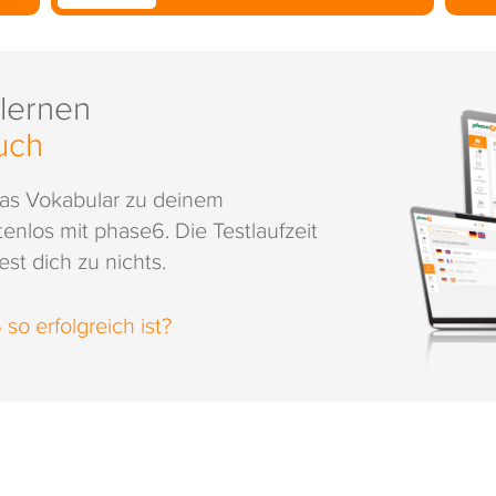
 lernen
uch
das Vokabular zu deinem
enlos mit phase6. Die Testlaufzeit
st dich zu nichts.
o erfolgreich ist?