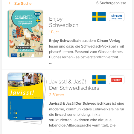
6
Suchergebnisse
Enjoy
Schwedisch
1 Buch
Enjoy Schwedisch
aus dem
Circon Verlag
lesen und dazu die Schwedisch-Vokabeln mit
phase6 lernen. Passend zum Glossar deines
Buches lernen - selbstverständlich vertont.
...
Javisst! & Jaså!
Der Schwedischkurs
2 Bücher
Javisst! & Jaså! Der Schwedischkurs
ist eine
moderne, kommunikative Lehrwerksreihe für
die Erwachsenenbildung. In klar
strukturierten Lektionen wird aktuelle,
lebendige Alltagssprache vermittelt. Die
...
phase6-Lerninhalte ermöglichen ein