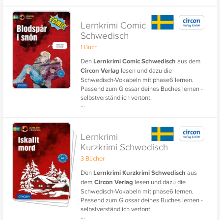
gezieltes und lektionsbegleitendes
Vokabeltraining als gute Vorbereitung auf die
nächste Kursstunde und den Wortschatz-
Lernkrimi Comic
Aufbau Schwedisch. Sie sind als Ergänzung
Schwedisch
zum Lernen mit dem Buch konzipiert.
1 Buch
Den
Lernkrimi Comic Schwedisch
aus dem
Circon Verlag
lesen und dazu die
Schwedisch-Vokabeln mit phase6 lernen.
Passend zum Glossar deines Buches lernen -
selbstverständlich vertont.
...
Lernkrimi
Kurzkrimi Schwedisch
3 Bücher
Den
Lernkrimi Kurzkrimi Schwedisch
aus
dem
Circon Verlag
lesen und dazu die
Schwedisch-Vokabeln mit phase6 lernen.
Passend zum Glossar deines Buches lernen -
selbstverständlich vertont.
...