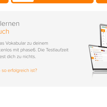
 lernen
uch
das Vokabular zu deinem
enlos mit phase6. Die Testlaufzeit
st dich zu nichts.
o erfolgreich ist?