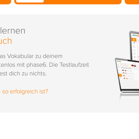
 lernen
uch
das Vokabular zu deinem
enlos mit phase6. Die Testlaufzeit
st dich zu nichts.
o erfolgreich ist?