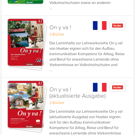
Volkshochschulen sowie an anderen
...
Einrichtungen der Erwachsenenbildung wie
private Sprachenschulen, Firmenkurse,
Universitäten.
On y va !
3 Bücher
Die Lerninhalte zur Lehrwerksreihe On y va!
von Hueber eignen sich für den Aufbau
kommunikativer Kompetenz für Alltag, Reise
und Beruf für erwachsene Lernende ohne
Vorkenntnisse an Volkshochschulen und
...
privaten Sprachenschulen. Drei Bände für die
Niveaustufen A1, A2 und B1 des GER
(Gemeinsamer Europäischer
Referenzrahmen).
On y va !
(aktualisierte Ausgabe)
3 Bücher
Die Lerninhalte zur Lehrwerksreihe On y va!
(aktualisierte Ausgabe) von Hueber eignen
sich für den Aufbau kommunikativer
Kompetenz für Alltag, Reise und Beruf für
erwachsene Lernende ohne Vorkenntnisse