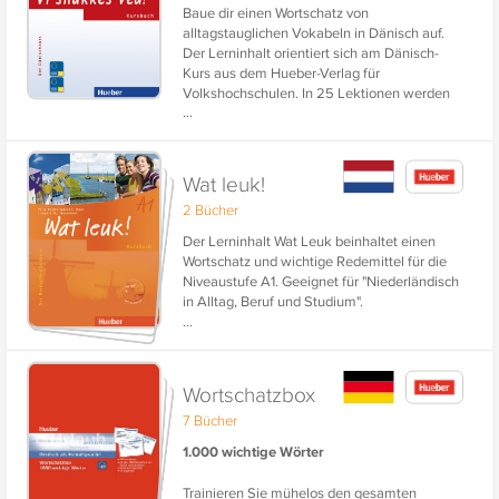
Baue dir einen Wortschatz von
alltagstauglichen Vokabeln in Dänisch auf.
Der Lerninhalt orientiert sich am Dänisch-
Kurs aus dem Hueber-Verlag für
Volkshochschulen. In 25 Lektionen werden
...
alltägliche Begriffe und Vokabeln für
modernes und kommunikatives Dänisch
bereitgestellt. Vi snakkes ved!
Wat leuk!
2 Bücher
Der Lerninhalt Wat Leuk beinhaltet einen
Wortschatz und wichtige Redemittel für die
Niveaustufe A1. Geeignet für "Niederländisch
in Alltag, Beruf und Studium".
...
Wortschatzbox
7 Bücher
1.000 wichtige Wörter
Trainieren Sie mühelos den gesamten