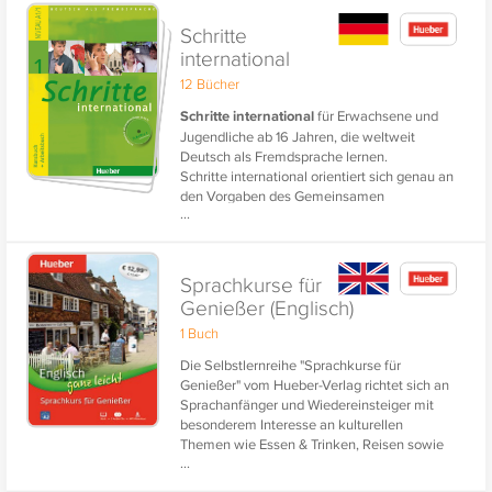
Vokabeltraining gibt es den gesamten
Lektionswortschatz von
Planet 1
als
Schritte
Download für
phase-6
.
international
12 Bücher
Schritte international
für Erwachsene und
Jugendliche ab 16 Jahren, die weltweit
Deutsch als Fremdsprache lernen.
Schritte international orientiert sich genau an
den Vorgaben des Gemeinsamen
...
Europäischen Referenzrahmens und führt in
sechs Bänden zur Niveaustufe B1.
Für ein unterhaltsames und effizientes
Sprachkurse für
Vokabeltraining gibt es den gesamten
Genießer (Englisch)
Lektionswortschatz von Schritte international
1 Buch
1 als Download für
phase-6
.
Die Selbstlernreihe "Sprachkurse für
Genießer" vom Hueber-Verlag richtet sich an
Sprachanfänger und Wiedereinsteiger mit
besonderem Interesse an kulturellen
Themen wie Essen & Trinken, Reisen sowie
...
Gesundheit, Sport und Wellness.