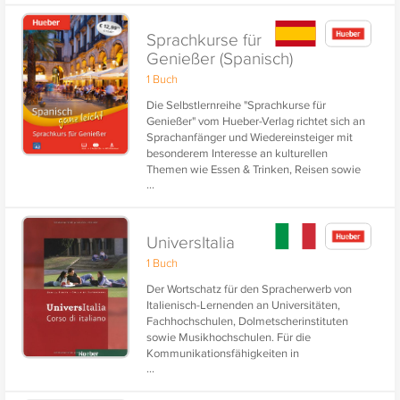
Sprachkurse für
Genießer (Spanisch)
1 Buch
Die Selbstlernreihe "Sprachkurse für
Genießer" vom Hueber-Verlag richtet sich an
Sprachanfänger und Wiedereinsteiger mit
besonderem Interesse an kulturellen
Themen wie Essen & Trinken, Reisen sowie
...
Gesundheit, Sport und Wellness.
UniversItalia
1 Buch
Der Wortschatz für den Spracherwerb von
Italienisch-Lernenden an Universitäten,
Fachhochschulen, Dolmetscherinstituten
sowie Musikhochschulen. Für die
Kommunikationsfähigkeiten in
...
studentischen Alltagssituationen, solide
Grundkenntnisse der italienischen Sprache