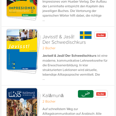
Impresiones vom Hueber Verlag. Der Aufbau
der Lerninhalte entspricht den Kapiteln des
jeweiligen Buches. Die Vertonung der
spanischen Wörter hilft dabei, die richtige
...
Aussprache zu üben. Ob zuhause oder
unterwegs - so üben Sie den Wortschatz
systematisch und mit Erfolg!
Javisst! & Jaså!
Der Schwedischkurs
2 Bücher
Javisst! & Jaså! Der Schwedischkurs
ist eine
moderne, kommunikative Lehrwerksreihe für
die Erwachsenenbildung. In klar
strukturierten Lektionen wird aktuelle,
lebendige Alltagssprache vermittelt. Die
...
phase6-Lerninhalte ermöglichen ein
gezieltes und lektionsbegleitendes
Vokabeltraining als gute Vorbereitung auf die
nächste Kursstunde und den Wortschatz-
Kalāmunā
Aufbau Schwedisch. Sie sind als Ergänzung
2 Bücher
zum Lernen mit dem Buch konzipiert.
Auf schnellstem Weg zur
Alltagskommunikation auf Arabisch: Alle