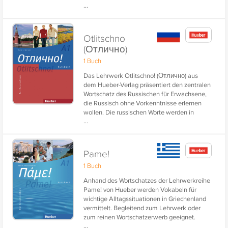
...
an Volkshochschulen und privaten
Sprachenschulen. Drei Bände für die
Niveaustufen A1, A2 und B1 des GER
(Gemeinsamer Europäischer
Otlitschno
Referenzrahmen).
(Отлично)
1 Buch
Das Lehrwerk Otlitschno! (Отлично) aus
dem Hueber-Verlag präsentiert den zentralen
Wortschatz des Russischen für Erwachsene,
die Russisch ohne Vorkenntnisse erlernen
wollen. Die russischen Worte werden in
...
kyrillischen Schriftzeichen dargestellt und
abgefragt.
Pame!
1 Buch
Anhand des Wortschatzes der Lehrwerkreihe
Pame! von Hueber werden Vokabeln für
wichtige Alltagssituationen in Griechenland
vermittelt. Begleitend zum Lehrwerk oder
zum reinen Wortschatzerwerb geeignet.
...