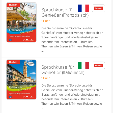
Sprachkurse für
Genießer (Französisch)
1 Buch
Die Selbstlernreihe "Sprachkurse für
Genießer" vom Hueber-Verlag richtet sich an
Sprachanfänger und Wiedereinsteiger mit
besonderem Interesse an kulturellen
Themen wie Essen & Trinken, Reisen sowie
...
Gesundheit, Sport und Wellness.
Sprachkurse für
Genießer (Italienisch)
1 Buch
Die Selbstlernreihe "Sprachkurse für
Genießer" vom Hueber-Verlag richtet sich an
Sprachanfänger und Wiedereinsteiger mit
besonderem Interesse an kulturellen
Themen wie Essen & Trinken, Reisen sowie
...
Gesundheit, Sport und Wellness.