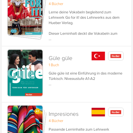
4 Bücher
Lerne deine Vokabeln begleitend zum
Lehrwerk Go for it! des Lehrwerks aus dem
Hueber Verlag.
Dieser Lerninhalt deckt die Vokabeln zum
...
ersten Band des Sprachkurses für
Erwachsene ab. Der Lerninhalt verschafft dir
einen Wortschatz für das Sprachniveau A1.
Die zweisprachig vertonten Vokabeln - die
Güle güle
deutsche Frage und die englische Antwort
1 Buch
werden dir nicht nur angezeigt, sondern auch
vorgesprochen - fördern den Lernerfolg und
Güle güle ist eine Einführung in das moderne
erleichtern das Erlernen der richtigen
Türkisch. Niveaustufe A1-A2
Aussprache.
...
Impresiones
4 Bücher
Passende Lerninhalte zum Lehrwerk