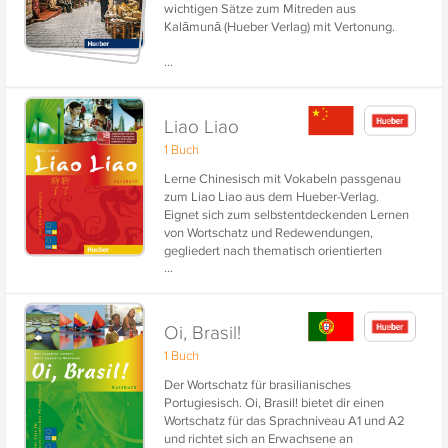
wichtigen Sätze zum Mitreden aus
Kalāmunā (Hueber Verlag) mit Vertonung.
...
Liao Liao
1 Buch
Lerne Chinesisch mit Vokabeln passgenau
zum Liao Liao aus dem Hueber-Verlag.
Eignet sich zum selbstentdeckenden Lernen
von Wortschatz und Redewendungen,
gegliedert nach thematisch orientierten
...
Lektionen. Mit chinesischer Kurzschrift und
Lautschrift Pinyin.
Oi, Brasil!
1 Buch
Der Wortschatz für brasilianisches
Portugiesisch. Oi, Brasil! bietet dir einen
Wortschatz für das Sprachniveau A1 und A2
und richtet sich an Erwachsene an