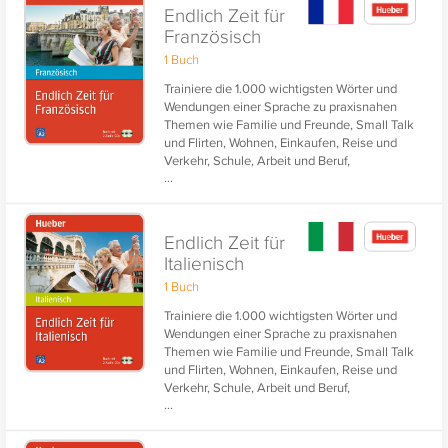
Endlich Zeit für
Französisch
1 Buch
Trainiere die 1.000 wichtigsten Wörter und
Wendungen einer Sprache zu praxisnahen
Themen wie Familie und Freunde, Small Talk
und Flirten, Wohnen, Einkaufen, Reise und
Verkehr, Schule, Arbeit und Beruf,
...
Kommunikation, Gesundheit, Freizeit und
Erholung, Natur und Umwelt.
Endlich Zeit für
Italienisch
1 Buch
Trainiere die 1.000 wichtigsten Wörter und
Wendungen einer Sprache zu praxisnahen
Themen wie Familie und Freunde, Small Talk
und Flirten, Wohnen, Einkaufen, Reise und
Verkehr, Schule, Arbeit und Beruf,
...
Kommunikation, Gesundheit, Freizeit und
Erholung, Natur und Umwelt.