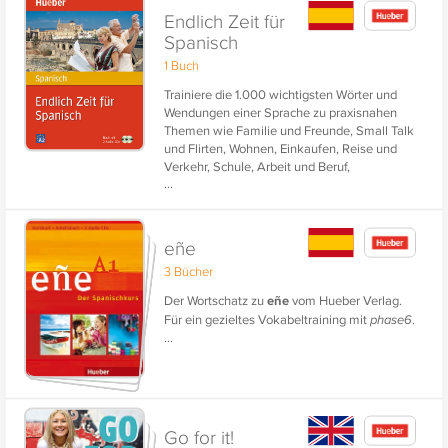
Endlich Zeit für
Spanisch
1 Buch
Trainiere die 1.000 wichtigsten Wörter und
Wendungen einer Sprache zu praxisnahen
Themen wie Familie und Freunde, Small Talk
und Flirten, Wohnen, Einkaufen, Reise und
Verkehr, Schule, Arbeit und Beruf,
...
Kommunikation, Gesundheit, Freizeit und
Erholung, Natur und Umwelt.
eñe
3 Bücher
Der Wortschatz zu
eñe
vom Hueber Verlag.
Für ein gezieltes Vokabeltraining mit
phase6
.
...
Go for it!