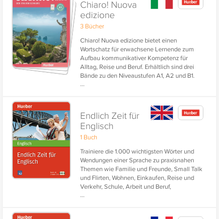
Chiaro! Nuova
edizione
3 Bücher
Chiaro! Nuova edizione bietet einen
Wortschatz für erwachsene Lernende zum
Aufbau kommunikativer Kompetenz für
Alltag, Reise und Beruf. Erhältlich sind drei
Bände zu den Niveaustufen A1, A2 und B1.
...
Endlich Zeit für
Englisch
1 Buch
Trainiere die 1.000 wichtigsten Wörter und
Wendungen einer Sprache zu praxisnahen
Themen wie Familie und Freunde, Small Talk
und Flirten, Wohnen, Einkaufen, Reise und
Verkehr, Schule, Arbeit und Beruf,
...
Kommunikation, Gesundheit, Freizeit und
Erholung, Natur und Umwelt.