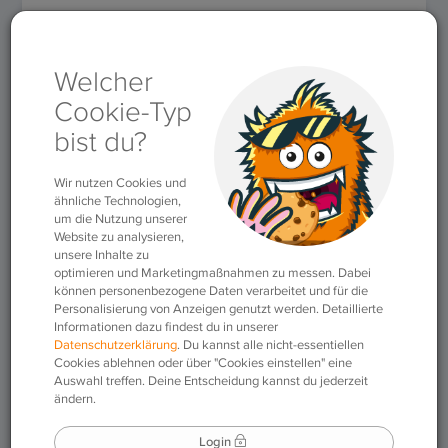
Rubriken
»
Fakten der Sprache
»
Made in Germany:
Oktoberfest, Kindergarten und Co.
Made in Germany:
Oktoberfest,
Kindergarten und Co.
18.09.2019
|
Fakten der Sprache