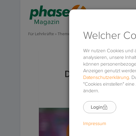
Für Lehrkräfte
»
Themen
»
Methodik & Didaktik
»
Digitale M
Digitale Medien 
01.10