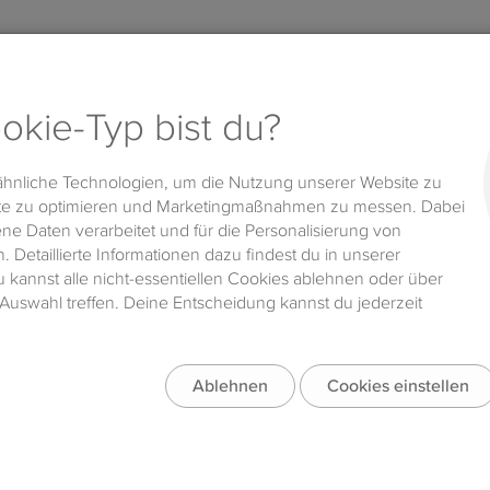
edien im Unterricht – Nachgefragt!
im Unterricht – Nachgefragt!
.2019
|
Methodik & Didaktik