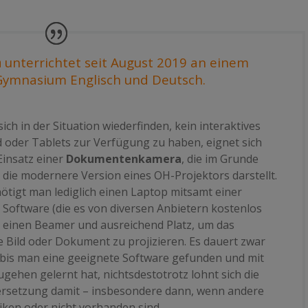
a
unterrichtet seit August 2019 an einem
 Gymnasium Englisch und Deutsch.
sich in der Situation wiederfinden, kein interaktives
 oder Tablets zur Verfügung zu haben, eignet sich
Einsatz einer
Dokumentenkamera
, die im Grunde
ie modernere Version eines OH-Projektors darstellt.
ötigt man lediglich einen Laptop mitsamt einer
Software (die es von diversen Anbietern kostenlos
e einen Beamer und ausreichend Platz, um das
 Bild oder Dokument zu projizieren. Es dauert zwar
, bis man eine geeignete Software gefunden und mit
gehen gelernt hat, nichtsdestotrotz lohnt sich die
rsetzung damit – insbesondere dann, wenn andere
iken oder nicht vorhanden sind.