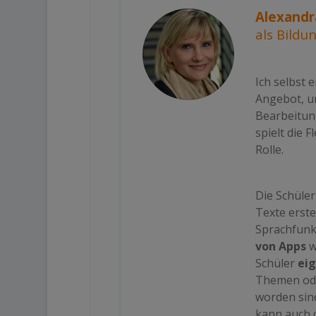
Alexand
als Bildu
Ich selbst 
Angebot, um
Bearbeitun
spielt die F
Rolle.
Die Schüler
Texte erste
Sprachfunk
von Apps
w
Schüler
eig
Themen ode
worden sind
kann auch 