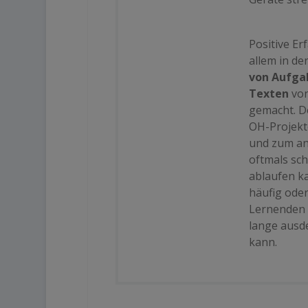
Positive E
allem in d
von Aufga
Texten
von
gemacht. D
OH-Projekto
und zum an
oftmals sc
ablaufen ka
häufig ode
Lernenden 
lange ausd
kann.