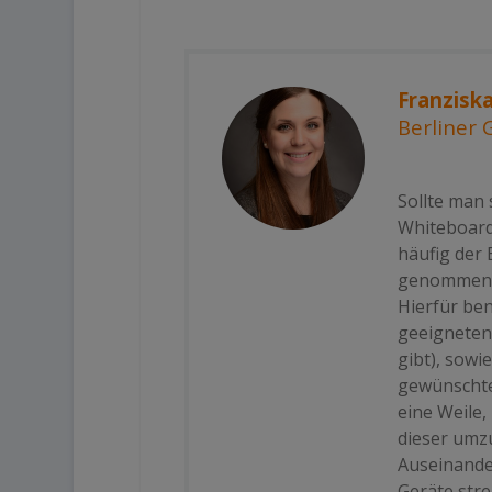
Franzisk
Berliner
Sollte man 
Whiteboard
häufig der 
genommen d
Hierfür ben
geeigneten 
gibt), sowi
gewünschte
eine Weile
dieser umzu
Auseinande
Geräte stre