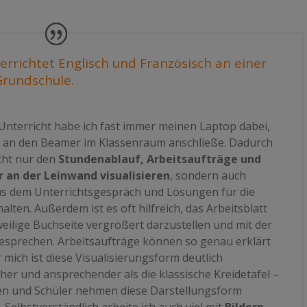
errichtet Englisch und Französisch an einer
Grundschule.
Unterricht habe ich fast immer meinen Laptop dabei,
h an den Beamer im Klassenraum anschließe. Dadurch
cht nur den
Stundenablauf, Arbeitsaufträge und
r an der Leinwand
visualisieren
, sondern auch
us dem Unterrichtsgespräch und Lösungen für die
halten. Außerdem ist es oft hilfreich, das Arbeitsblatt
weilige Buchseite vergrößert darzustellen und mit der
besprechen. Arbeitsaufträge können so genau erklärt
 mich ist diese Visualisierungsform deutlich
cher und ansprechender als die klassische Kreidetafel –
en und Schüler nehmen diese Darstellungsform
 Selbstverständlich arbeite ich auch viel mit
Bildern