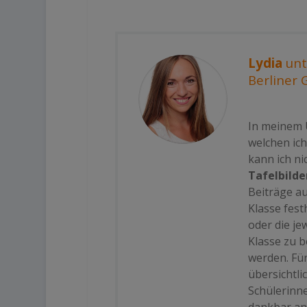
Lydia
unt
Berliner 
In meinem 
welchen ic
kann ich ni
Tafelbilde
Beiträge a
Klasse fest
oder die je
Klasse zu 
werden. Für
übersichtli
Schülerinn
dankbar an.