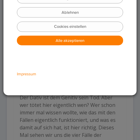
Nominativ, Genitiv,
Dativ und …?
Der Dativ ist dem Genitiv sein Tod. Aber
wer tötet hier eigentlich wen? Wer schon
immer mal wissen wollte, wie das mit den
Fällen eigentlich funktioniert, und was es
damit auf sich hat, ist hier richtig. Dieses
Mal sehen wir uns die vier Fälle der