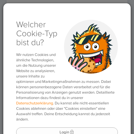
Rubriken
»
Fakten der Sprache
»
Die vier Fälle: Der Kasus
im Deutschen
Die vier Fälle: Der
Kasus im Deutschen
17.06.2015
|
Fakten der Sprache
,
Vokabeln
& Grammatik