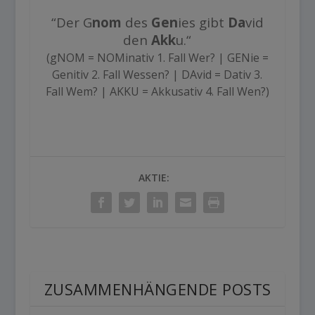
“Der G
nom
des
Gen
ies gibt
Da
vid
den
Akk
u.“
(gNOM = NOMinativ 1. Fall Wer? | GENie =
Genitiv 2. Fall Wessen? | DAvid = Dativ 3.
Fall Wem? | AKKU = Akkusativ 4. Fall Wen?)
AKTIE:
ZUSAMMENHÄNGENDE POSTS