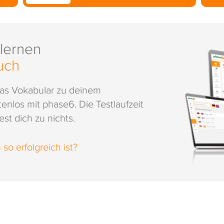
 lernen
uch
das Vokabular zu deinem
enlos mit phase6. Die Testlaufzeit
st dich zu nichts.
o erfolgreich ist?