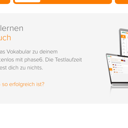
 lernen
uch
das Vokabular zu deinem
enlos mit phase6. Die Testlaufzeit
st dich zu nichts.
o erfolgreich ist?