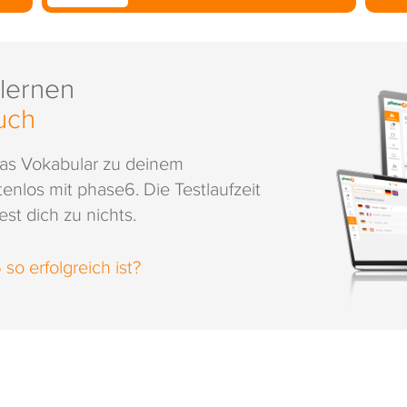
 lernen
uch
das Vokabular zu deinem
enlos mit phase6. Die Testlaufzeit
st dich zu nichts.
o erfolgreich ist?