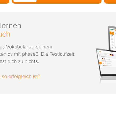
 lernen
uch
das Vokabular zu deinem
enlos mit phase6. Die Testlaufzeit
st dich zu nichts.
o erfolgreich ist?