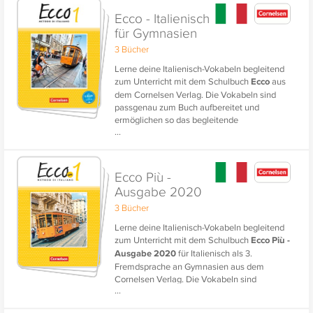
Ecco - Italienisch
für Gymnasien
3 Bücher
Lerne deine Italienisch-Vokabeln begleitend
zum Unterricht mit dem Schulbuch
Ecco
aus
dem Cornelsen Verlag. Die Vokabeln sind
passgenau zum Buch aufbereitet und
ermöglichen so das begleitende
...
Vokabellernen.
Ecco Più -
Ausgabe 2020
3 Bücher
Lerne deine Italienisch-Vokabeln begleitend
zum Unterricht mit dem Schulbuch
Ecco Più -
Ausgabe 2020
für Italienisch als 3.
Fremdsprache an Gymnasien aus dem
Cornelsen Verlag. Die Vokabeln sind
...
passgenau zum Buch aufbereitet und
ermöglichen so das begleitende