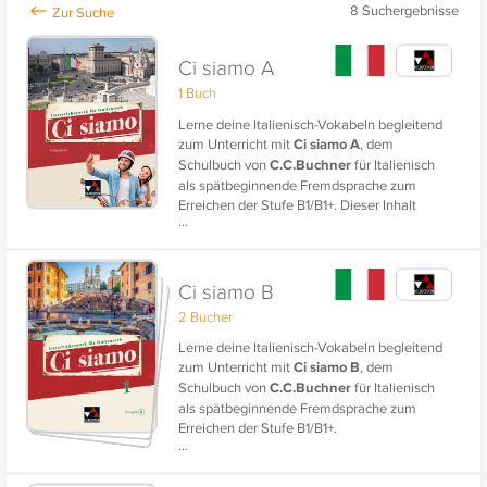
8
Suchergebnisse
Ci siamo A
1 Buch
Lerne deine Italienisch-Vokabeln begleitend
zum Unterricht mit
Ci siamo A
, dem
Schulbuch von
C.C.Buchner
für Italienisch
als spätbeginnende Fremdsprache zum
Erreichen der Stufe B1/B1+. Dieser Inhalt
...
enthält die Lektionen 1-14 aus dem Lehrwerk.
Ci siamo B
2 Bücher
Lerne deine Italienisch-Vokabeln begleitend
zum Unterricht mit
Ci siamo B
, dem
Schulbuch von
C.C.Buchner
für Italienisch
als spätbeginnende Fremdsprache zum
Erreichen der Stufe B1/B1+.
...