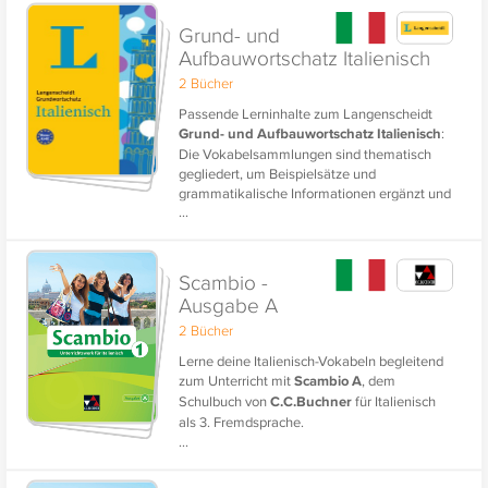
Vokabellernen.
Grund- und
Aufbauwortschatz Italienisch
2 Bücher
Passende Lerninhalte zum Langenscheidt
Grund- und Aufbauwortschatz Italienisch
:
Die Vokabelsammlungen sind thematisch
gegliedert, um Beispielsätze und
grammatikalische Informationen ergänzt und
...
komplett muttersprachlich vertont. Ob für die
Schule, den Beruf oder den nächsten Urlaub -
mit diesen Lerninhalten baust du deinen
Wortschatz eigenständig und gezielt auf.
Scambio -
Ausgabe A
2 Bücher
Lerne deine Italienisch-Vokabeln begleitend
zum Unterricht mit
Scambio A
, dem
Schulbuch von
C.C.Buchner
für Italienisch
als 3. Fremdsprache.
...