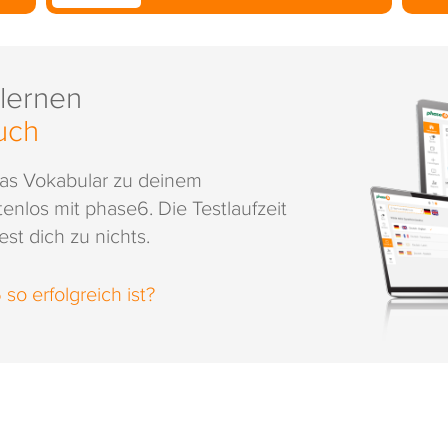
 lernen
uch
das Vokabular zu deinem
enlos mit phase6. Die Testlaufzeit
st dich zu nichts.
o erfolgreich ist?