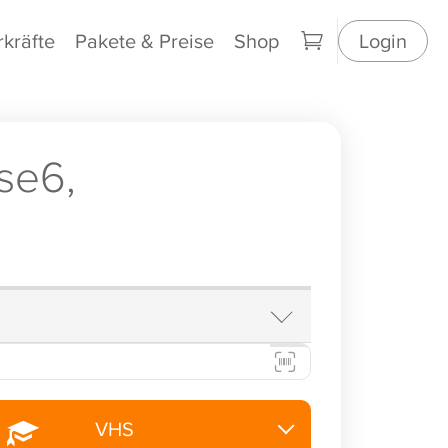
rkräfte
Pakete & Preise
Shop
Login
se6,
VHS