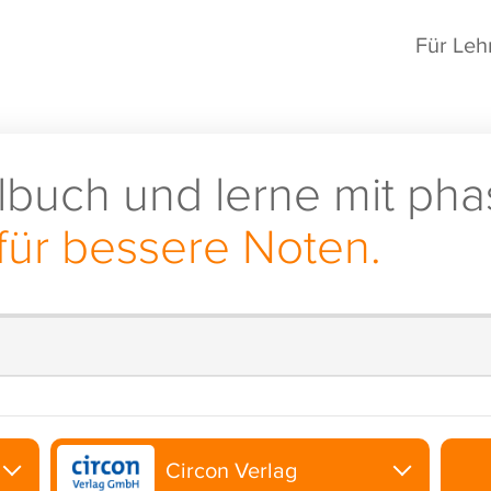
Für Leh
lbuch und lerne mit pha
für bessere Noten.
Circon Verlag