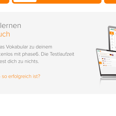
 lernen
uch
das Vokabular zu deinem
enlos mit phase6. Die Testlaufzeit
st dich zu nichts.
o erfolgreich ist?