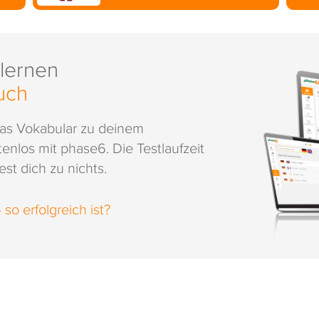
 lernen
uch
das Vokabular zu deinem
enlos mit phase6. Die Testlaufzeit
st dich zu nichts.
o erfolgreich ist?