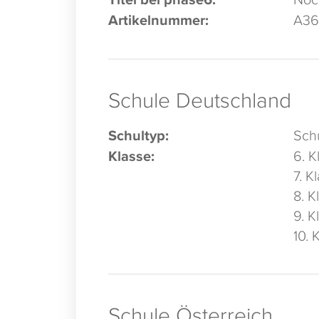
Artikelnummer:
A36
Schule Deutschland
Schultyp:
Schu
Klasse:
6. K
7. K
8. K
9. K
10. 
Schule Österreich