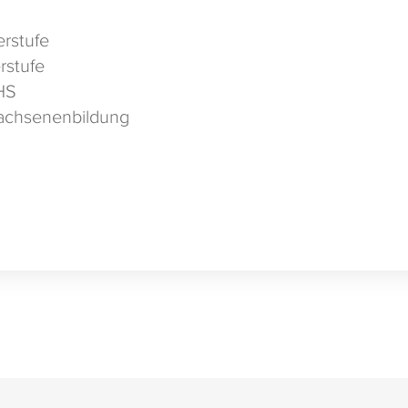
rstufe
rstufe
HS
achsenenbildung