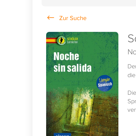
S
No
Den
die
Die
Spr
ve