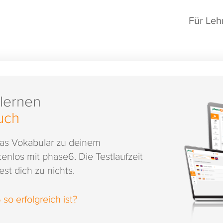
Für Leh
 lernen
uch
das Vokabular zu deinem
enlos mit phase6. Die Testlaufzeit
st dich zu nichts.
o erfolgreich ist?