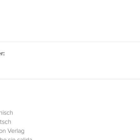
r:
nisch
tsch
on Verlag
e sin salida